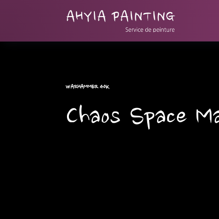
WARHAMMER 40K
Chaos Space M