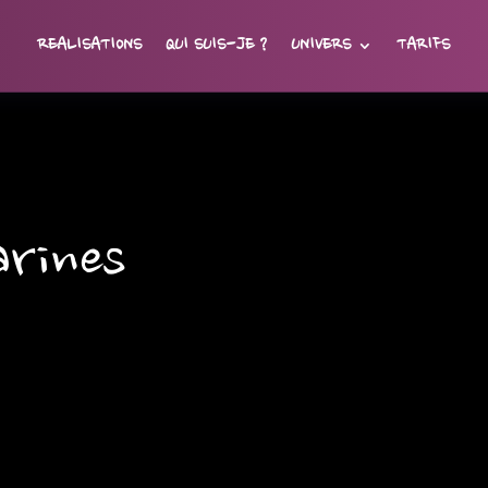
REALISATIONS
QUI SUIS-JE ?
UNIVERS
TARIFS
arines