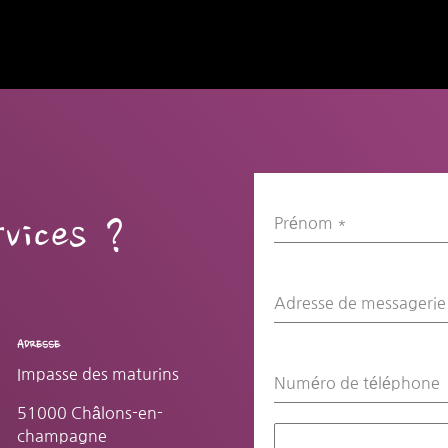
vices ?
Prénom
*
Adresse de messageri
ADRESSE
Impasse des maturins
Numéro de téléphone
51000 Châlons-en-
champagne