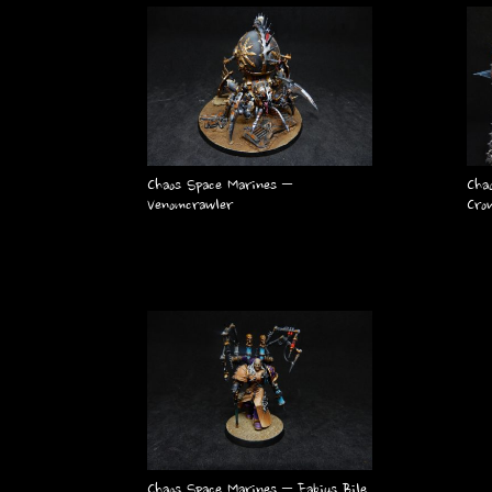
Chaos Space Marines –
Cha
Venomcrawler
Cro
Chaos Space Marines – Fabius Bile