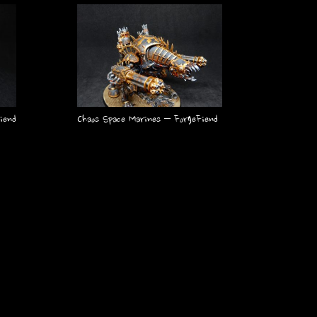
iend
Chaos Space Marines – ForgeFiend