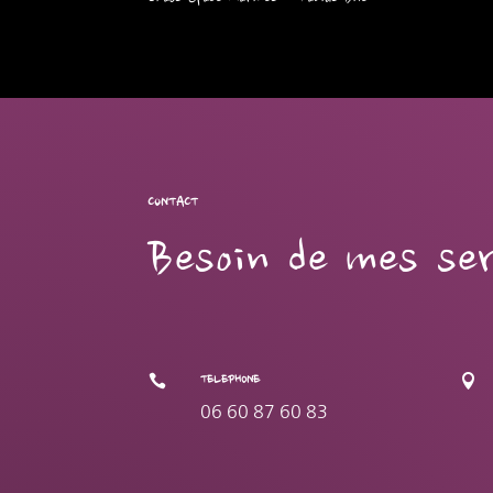
CONTACT
Besoin de mes ser


TELEPHONE
06 60 87 60 83