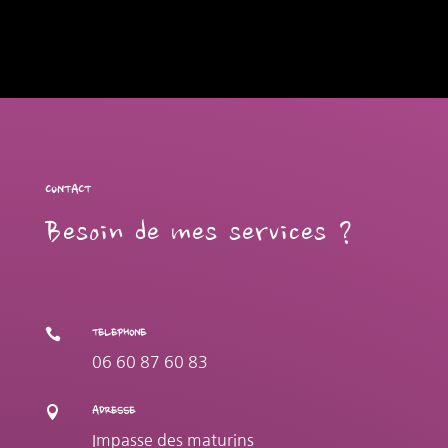
CONTACT
Besoin de mes services ?

TELEPHONE
06 60 87 60 83

ADRESSE
Impasse des maturins