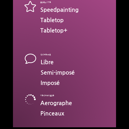

QUALITE
Speedpainting
Tabletop
Tabletop+
v
SCHEMA
Libre
Semi-imposé
Imposé

TECHNIQUE
Aerographe
Pinceaux