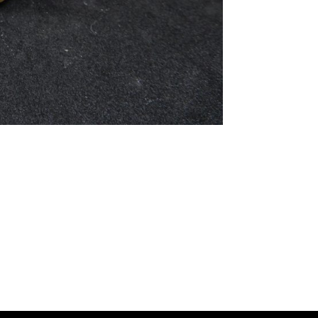
es projets Chaos Space Marines – Venomcrawler
d Chaos Space Marines – ForgeFiend Chaos Space