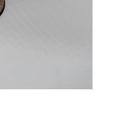
projets Chaos Space Marines – Venomcrawler
d Chaos Space Marines – ForgeFiend Chaos Space