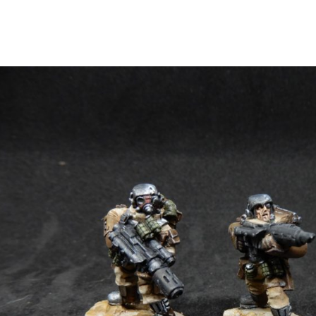
nes...