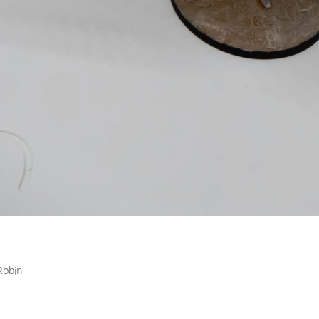
ra Militarum – Valkyrie
Robin
|
Déc 12, 2021
ammer 40k Astra Militarum Valkyrie – Tabletop Réalisations Autres 
s Space Marines – Noctilis Crown Chaos Space Marines – Maulerfien