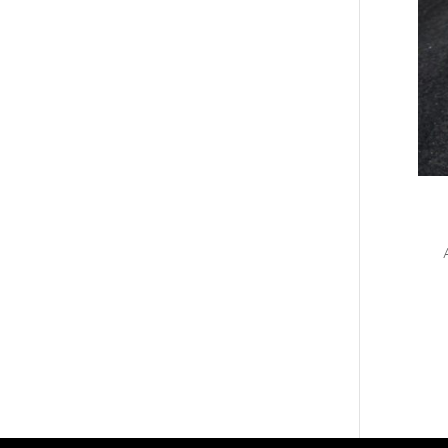
Le
par
Warh
Chao
Mari