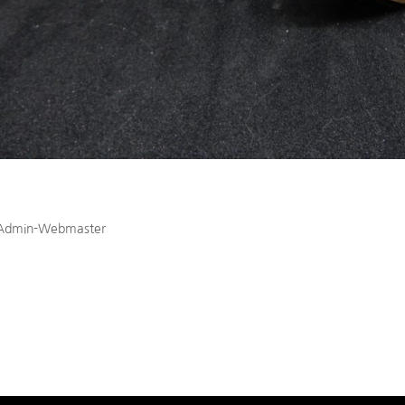
man Russ
Admin-Webmaster
|
Oct 9, 2021
ammer 40k Astra Militarum Leman Russ – Tabletop Réalisations Autr
s Space Marines – Noctilis Crown Chaos Space Marines – Maulerfien
nes...