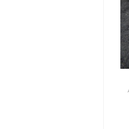
Ast
par
Warh
Veno
Forg