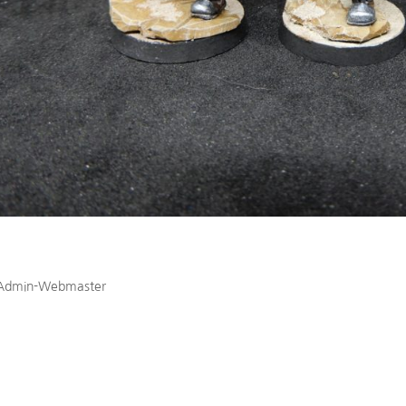
ra Militarum – Troupe de Choc
Admin-Webmaster
|
Oct 13, 2021
ammer 40k Astra Militarum Troupes de Choc – Tabletop Réalisations 
mcrawler Chaos Space Marines – Noctilis Crown Chaos Space Marines
eFiend Chaos Space...