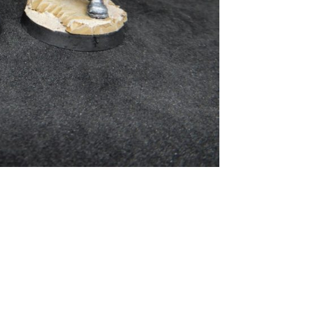
Autres projets Chaos Space Marines –
 – Maulerfiend Chaos Space Marines –