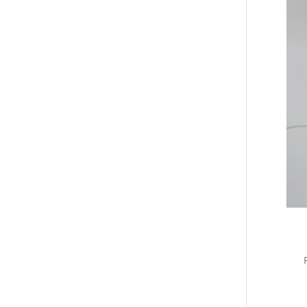
Ast
par
Warh
Chao