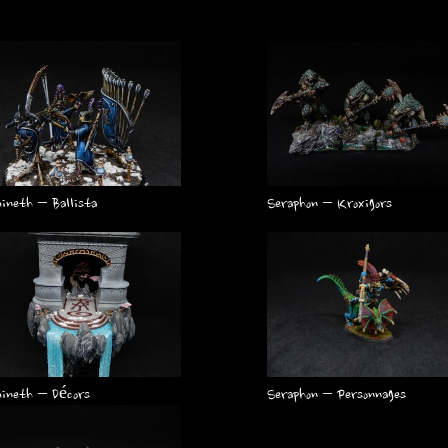
ineth – Ballista
Seraphon – Kroxigors
ineth – Décors
Seraphon – Personnages