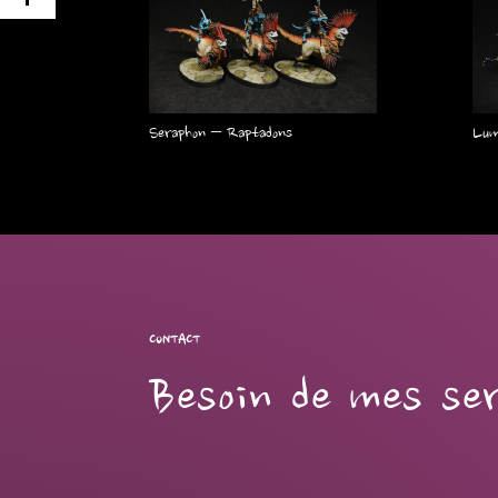
Seraphon – Raptadons
Lum
CONTACT
Besoin de mes ser