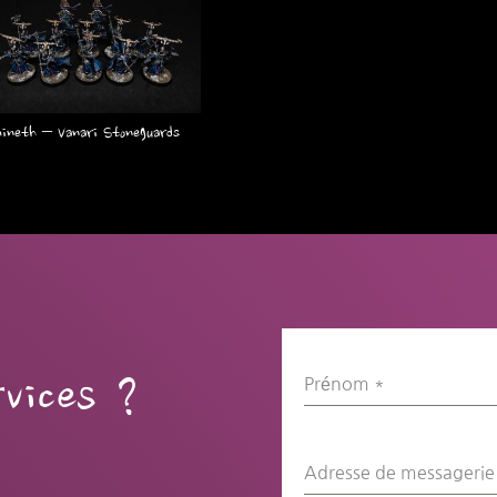
ineth – Vanari Stoneguards
vices ?
Prénom
*
Adresse de messageri