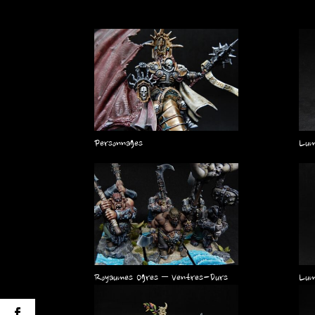
Personnages
Lum
Royaumes Ogres – Ventres-Durs
Lum