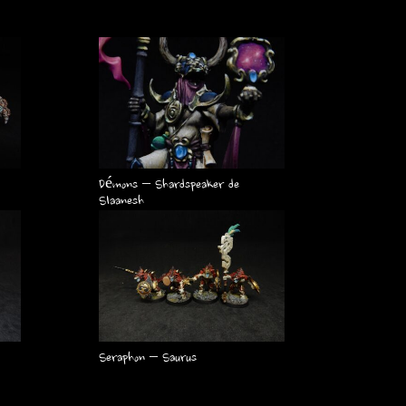
Démons – Shardspeaker de
Slaanesh
Seraphon – Saurus