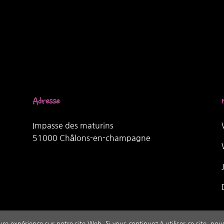
Adresse
Impasse des maturins
51000 Châlons-en-champagne
ure expérience sur notre site Web. Si vous continuez à utiliser ce site, no