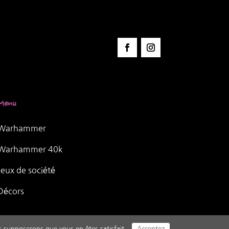
Menu
Warhammer
Warhammer 40k
Jeux de société
Décors
us supposerons que vous en êtes satisfait.
Acceptez