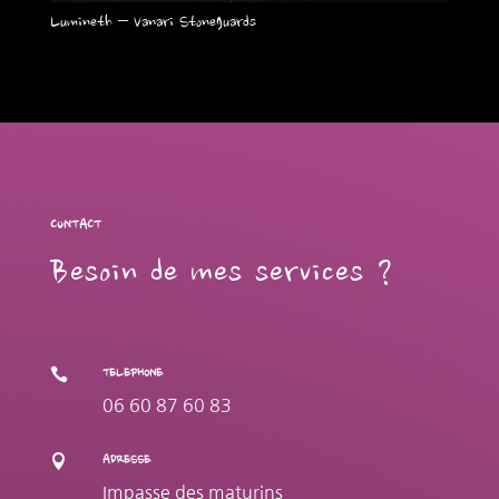
Lumineth – Vanari Stoneguards
CONTACT
Besoin de mes services ?

TELEPHONE
06 60 87 60 83

ADRESSE
Impasse des maturins