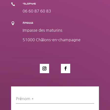

TELEPHONE
06 60 87 60 83

ADRESSE
Impasse des maturins
51000 Châlons-en-champagne
Prénom
*