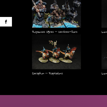
Royaumes Ogres – Ventres-Durs
Lum
Seraphon – Raptadons
Lum