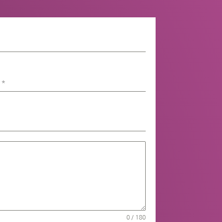
e
*
0 / 180