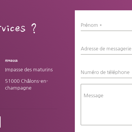
vices ?
Prénom
*
Adresse de messageri
ADRESSE
Impasse des maturins
Numéro de téléphone
51000 Châlons-en-
champagne
Message