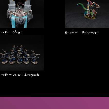
ineth – Décors
Seraphon – Personnages
ineth – Vanari Stoneguards